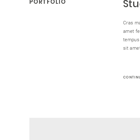
Stu
PORTFOLIO
Cras ma
amet fe
tempus 
sit amet
CONTIN