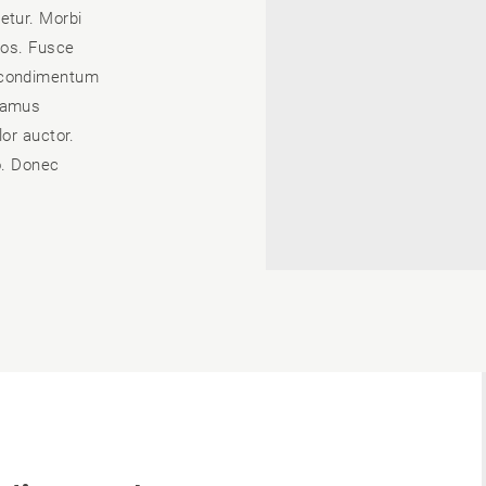
etur. Morbi
ros. Fusce
s condimentum
ivamus
lor auctor.
o. Donec