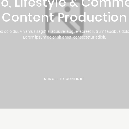
io, Lifestyle & Comme
Content Production
d odio dui. Vivamus sagittis lacus vel augue laoreet rutrum faucibus dolo
Lorem ipsum dolor sit amet, consectetur adipir.
SCROLL TO CONTINUE