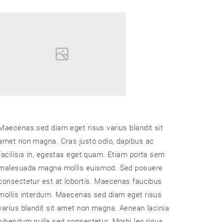
Maecenas sed diam eget risus varius blandit sit
amet non magna. Cras justo odio, dapibus ac
facilisis in, egestas eget quam. Etiam porta sem
malesuada magna mollis euismod. Sed posuere
consectetur est at lobortis. Maecenas faucibus
mollis interdum. Maecenas sed diam eget risus
varius blandit sit amet non magna. Aenean lacinia
bibendum nulla sed consectetur. Morbi leo risus,