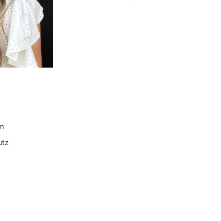
m
utz